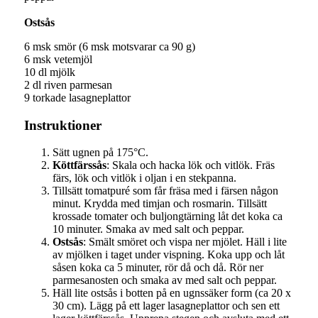
Ostsås
6 msk
smör (6 msk motsvarar ca 90 g)
6 msk
vetemjöl
10 dl
mjölk
2 dl
riven parmesan
9
torkade lasagneplattor
Instruktioner
Sätt ugnen på 175°C.
Köttfärssås
: Skala och hacka lök och vitlök. Fräs
färs, lök och vitlök i oljan i en stekpanna.
Tillsätt tomatpuré som får fräsa med i färsen någon
minut. Krydda med timjan och rosmarin. Tillsätt
krossade tomater och buljongtärning låt det koka ca
10 minuter. Smaka av med salt och peppar.
Ostsås
: Smält smöret och vispa ner mjölet. Häll i lite
av mjölken i taget under vispning. Koka upp och låt
såsen koka ca 5 minuter, rör då och då. Rör ner
parmesanosten och smaka av med salt och peppar.
Häll lite ostsås i botten på en ugnssäker form (ca 20 x
30 cm). Lägg på ett lager lasagneplattor och sen ett