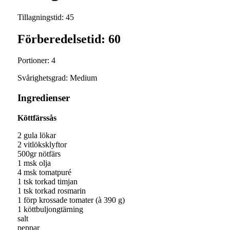
Tillagningstid: 45
Förberedelsetid: 60
Portioner: 4
Svårighetsgrad: Medium
Ingredienser
Köttfärssås
2
gula lökar
2
vitlöksklyftor
500gr
nötfärs
1 msk
olja
4 msk
tomatpuré
1 tsk
torkad timjan
1 tsk
torkad rosmarin
1 förp
krossade tomater (à 390 g)
1
köttbuljongtärning
salt
peppar